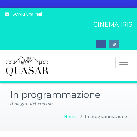
Scrivici una mail
CINEMA IRIS
Toggle
navigatio
In programmazione
il meglio del cinema
Home
/
In programmazione